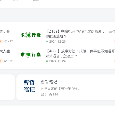
道，开
【Z189】彻底扒开 “弱者” 虚伪画皮：十
你能否逃脱？
212
2024-12-26
.9
大人生
【A008】成事方法：想做一件事但不知道
对才适合，怎么办？
572
2024-11-24
.9
曹哲笔记
分享日常的读书写作心得。
0
144