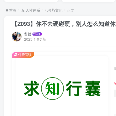
首页
五.人性体系
4.强势文化
正文
【Z093】你不去硬碰硬，别人怎么知道
曹哲
2025-1-9更新
付费阅读