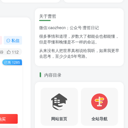
关于曹哲
微信:caozhecn；公众号:曹哲日记
很多事情和道理，岁数大了都能会也都能懂，
私信
但是早懂和晚懂是不一样的命运。
从来没有人把世界真相说给我听，如果我更早
69
112
去思考，至少少走5年弯路。
已售 1285
内容目录
网站首页
全站导航
购买