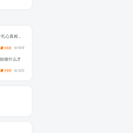
三个扎心真相，
609
3.9
￥
开始做什么才
320
3.9
￥