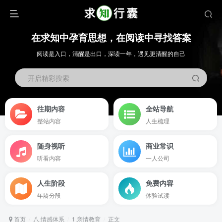
在求知中孕育思想，在阅读中寻找答案
阅读是入口，清醒是出口，深读一年，遇见更清醒的自己
开启精彩搜索
往期内容
全站导航
整站内容
人生梳理
随身视听
商业常识
听看内容
一人公司
人生阶段
免费内容
年龄分段
体验试读
首页
八.情感体系
1.亲情教育
正文