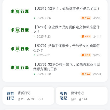
【B281】52岁了，做新媒体是不是老了点？
292
2025-7-26
3.9
￥
【B280】创业做产品好货的定义和标准是什
么？
114
2025-7-23
3.9
￥
【B279】父母手还很长，干涉子女的婚姻怎
么办？
255
2025-7-21
3.9
￥
【B278】32岁公司不景气，如果再就业可以
做哪方面的工作
231
2025-7-19
3.9
￥
曹哲日记
曹哲笔记
26
735
1
0
144