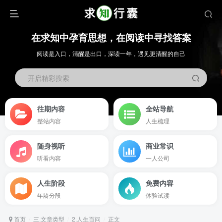
在求知中孕育思想，在阅读中寻找答案
阅读是入口，清醒是出口，深读一年，遇见更清醒的自己
开启精彩搜索
往期内容
全站导航
整站内容
人生梳理
随身视听
商业常识
听看内容
一人公司
人生阶段
免费内容
年龄分段
体验试读
首页
三.文章类型
2.人生百问
正文