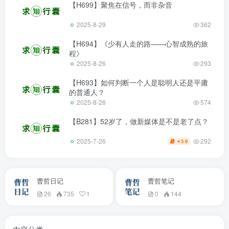
【H699】聚焦在信号，而非杂音
2025-8-29
362
【H694】《少有人走的路——心智成熟的旅
程》
2025-8-26
293
【H693】如何判断一个人是聪明人还是平庸
的普通人？
2025-8-26
574
【B281】52岁了，做新媒体是不是老了点？
292
2025-7-26
3.9
￥
曹哲日记
曹哲笔记
26
735
1
0
144