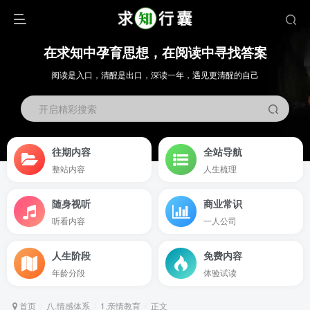
在求知中孕育思想，在阅读中寻找答案
阅读是入口，清醒是出口，深读一年，遇见更清醒的自己
开启精彩搜索
往期内容
全站导航
整站内容
人生梳理
随身视听
商业常识
听看内容
一人公司
人生阶段
免费内容
年龄分段
体验试读
首页
八.情感体系
1.亲情教育
正文