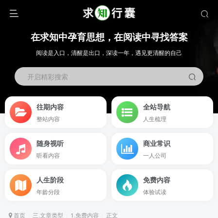
在求知中孕育思想，在阅读中寻找答案
阅读是入口，清醒是出口，深读一年，遇见更清醒的自己
开启精彩搜索
往期内容
全站导航
整站内容
人生梳理
随身视听
商业常识
听看内容
一人公司
人生阶段
免费内容
年龄分段
体验试读
首页
三.文章类型
1.免费内容
正文