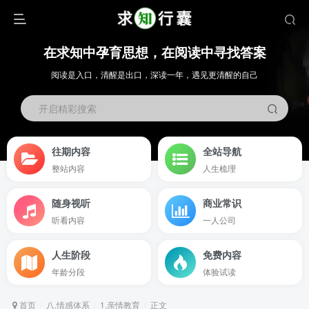
在求知中孕育思想，在阅读中寻找答案
阅读是入口，清醒是出口，深读一年，遇见更清醒的自己
开启精彩搜索
往期内容
全站导航
整站内容
人生梳理
随身视听
商业常识
听看内容
一人公司
人生阶段
免费内容
年龄分段
体验试读
首页
八.情感体系
1.亲情教育
正文