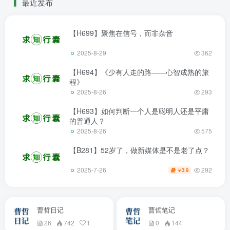
最近发布
【H699】聚焦在信号，而非杂音
2025-8-29
362
【H694】《少有人走的路——心智成熟的旅
程》
2025-8-26
293
【H693】如何判断一个人是聪明人还是平庸
的普通人？
2025-8-26
575
【B281】52岁了，做新媒体是不是老了点？
292
2025-7-26
3.9
￥
曹哲日记
曹哲笔记
26
742
1
0
144