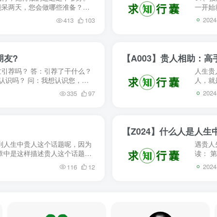
能呆两天，您会做哪些准备？
一开始
为，每个优秀...
人。 
2024
413
103
朋友?
引荐吗？ 答：引荐了干什么？
人生贵
认识吗？ 问：我想认识您，但
人，就
跟您产生...
得在自
2024
335
97
【Z024】什么人是人
到人生中贵人这个话题呢，因为
遇贵人
章中是这样描述贵人这个话题
读： 
系统式认知都...
正的贵
2024
116
12