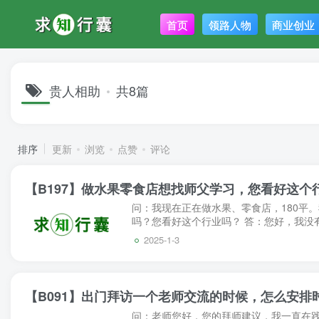
首页
领路人物
商业创业
贵人相助
共8篇
排序
更新
浏览
点赞
评论
【B197】做水果零食店想找师父学习，您看好这个
问：我现在正在做水果、零食店，180平
吗？您看好这个行业吗？ 答：您好，我没
行业。 但是什么行业能赚钱的都是少数。 这
2025-1-3
【B091】出门拜访一个老师交流的时候，怎么安排
问：老师您好，您的拜师建议，我一直在