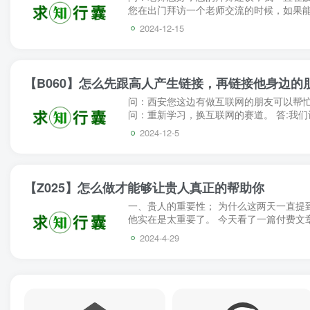
您在出门拜访一个老师交流的时候，如果
答：我认为，若是呆两天是对他的不尊重。因
2024-12-15
【B060】怎么先跟高人产生链接，再链接他身边的
问：西安您这边有做互联网的朋友可以帮忙
问：重新学习，换互联网的赛道。 答:我们
我会思考我能给您带去什么价值呢？怎样才算
2024-12-5
【Z025】怎么做才能够让贵人真正的帮助你
一、贵人的重要性； 为什么这两天一直提
他实在是太重要了。 今天看了一篇付费文
的： 贵人的存在意义，就是帮你把一整套的
2024-4-29