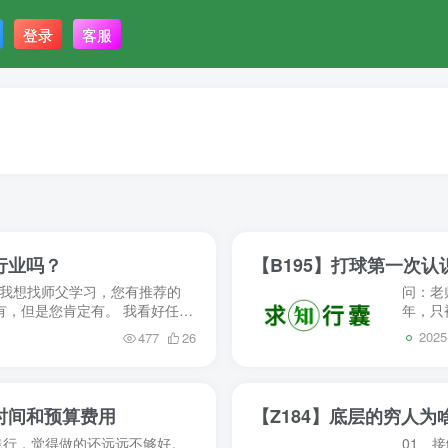
登录
客服
行业吗？
【B195】打球第一次
。我想找师父学习，您有推荐的
问：老
有，但是您肯定有。 我看好任何
年，只
不取决于行...
是需要
2025
477
26
时间和预算费用
【Z184】底层的穷人
践行，觉得做的还远远不够好。
01、