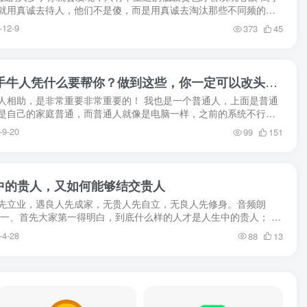
就用真诚去待人，他们不是傻，而是用真诚去淘汰那些不同频的
极度坦诚的人是很可怕的，他所有的东西都是可以和你...
-12-9
373
45
【A003】贵人相助：高手牛人凭什么要帮你？做到这些，你一定可以改头换面！
人相助，是非常重要非常重要的！ 我也是一个普通人，上面是普通
是自己的家庭普通，而普通人就像是电脑一样，之前的系统不行，
己尽量年轻的时候，重新装一遍系统！ 我重视贵人...
-9-20
99
151
生中的贵人，又如何能够结交贵人
先立业，遇良人先成家，无贵人先自立，无良人先修身。音频朗
第一、首先大家第一得明白，到底什么样的人才是人生中的贵人； 真
人，不是有钱人，不是有权人，不是遇事能帮你平事...
-4-28
88
13