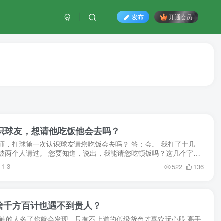
发布
开通会员
认识球友，想请他吃饭他会去吗？
师，打球第一次认识球友请您吃饭会去吗？ 答：会。 我打了十几
被两个人请过。 您要知道，说出，我能请您吃顿饭吗？这几个字，
心理建设多久，所以第一次跟我打球的人不可能喊...
-1-3
522
136
为啥千方百计也遇不到贵人？
接触的人多了你就会发现，只有不上道的低级货色才喜欢玩心眼 高手